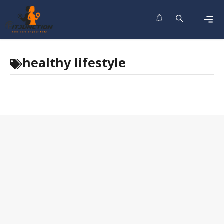
Skip
to
content
Men
healthy lifestyle