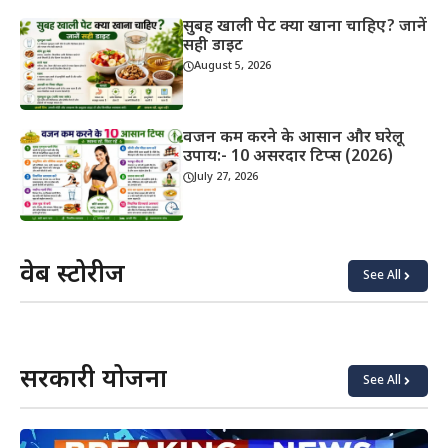
सुबह खाली पेट क्या खाना चाहिए? जानें
सही डाइट
August 5, 2026
वजन कम करने के आसान और घरेलू
उपाय:- 10 असरदार टिप्स (2026)
July 27, 2026
वेब स्टोरीज
See All
याददाश्त
कोबरा vs
बढ़ाने के
किंग
लिए क्या
कोबरा:
खाएं?
असली
सरकारी योजना
अंतर
See All
जानिए!