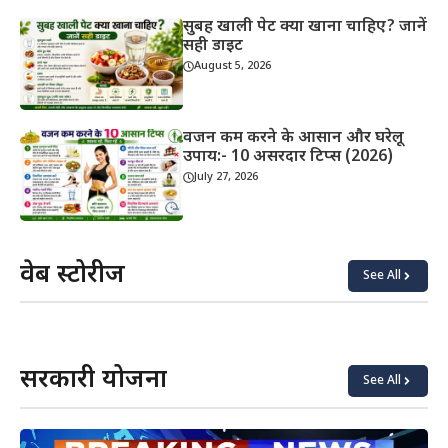
सुबह खाली पेट क्या खाना चाहिए? जानें
सही डाइट
August 5, 2026
वजन कम करने के आसान और घरेलू
उपाय:- 10 असरदार टिप्स (2026)
July 27, 2026
वेब स्टोरीज
See All
याददाश्त
कोबरा vs
बढ़ाने के
किंग
लिए क्या
कोबरा:
खाएं?
असली
सरकारी योजना
अंतर
See All
जानिए!