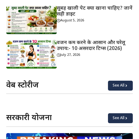
सुबह खाली पेट क्या खाना चाहिए? जानें
सही डाइट
August 5, 2026
वजन कम करने के आसान और घरेलू
उपाय:- 10 असरदार टिप्स (2026)
July 27, 2026
वेब स्टोरीज
See All
याददाश्त
कोबरा vs
बढ़ाने के
किंग
लिए क्या
कोबरा:
खाएं?
असली
सरकारी योजना
अंतर
See All
जानिए!