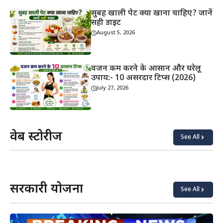
सुबह खाली पेट क्या खाना चाहिए? जानें
सही डाइट
August 5, 2026
वजन कम करने के आसान और घरेलू
उपाय:- 10 असरदार टिप्स (2026)
July 27, 2026
वेब स्टोरीज
See All
याददाश्त
कोबरा vs
बढ़ाने के
किंग
लिए क्या
कोबरा:
खाएं?
असली
सरकारी योजना
अंतर
See All
जानिए!