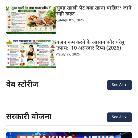
सुबह खाली पेट क्या खाना चाहिए? जानें
सही डाइट
August 5, 2026
वजन कम करने के आसान और घरेलू
उपाय:- 10 असरदार टिप्स (2026)
July 27, 2026
वेब स्टोरीज
See All
याददाश्त
कोबरा vs
बढ़ाने के
किंग
लिए क्या
कोबरा:
खाएं?
असली
सरकारी योजना
अंतर
See All
जानिए!