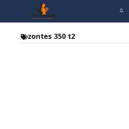
Skip
to
content
zontes 350 t2