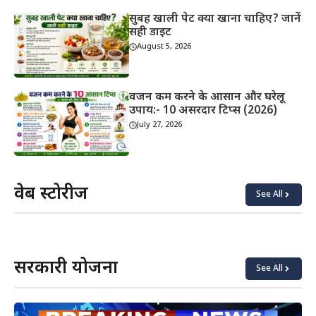
सुबह खाली पेट क्या खाना चाहिए? जानें
सही डाइट
August 5, 2026
वजन कम करने के आसान और घरेलू
उपाय:- 10 असरदार टिप्स (2026)
July 27, 2026
वेब स्टोरीज
See All
याददाश्त
कोबरा vs
बढ़ाने के
किंग
लिए क्या
कोबरा:
खाएं?
असली
सरकारी योजना
अंतर
See All
जानिए!