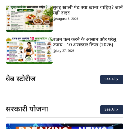
सुबह खाली पेट क्या खाना चाहिए? जानें
सही डाइट
August 5, 2026
वजन कम करने के आसान और घरेलू
उपाय:- 10 असरदार टिप्स (2026)
July 27, 2026
वेब स्टोरीज
See All
याददाश्त
कोबरा vs
बढ़ाने के
किंग
लिए क्या
कोबरा:
खाएं?
असली
सरकारी योजना
अंतर
See All
जानिए!