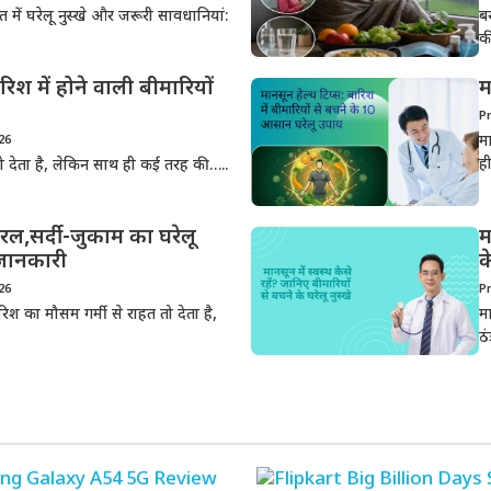
 में घरेलू नुस्खे और जरूरी सावधानियां:
ब
क
िश में होने वाली बीमारियों
म
P
म
026
ह
तो देता है, लेकिन साथ ही कई तरह की…..
रल,सर्दी-जुकाम का घरेलू
म
जानकारी
क
026
P
िश का मौसम गर्मी से राहत तो देता है,
म
ठ