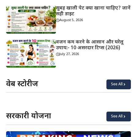
सुबह खाली पेट क्या खाना चाहिए? जानें
सही डाइट
August 5, 2026
वजन कम करने के आसान और घरेलू
उपाय:- 10 असरदार टिप्स (2026)
July 27, 2026
वेब स्टोरीज
See All
याददाश्त
कोबरा vs
बढ़ाने के
किंग
लिए क्या
कोबरा:
खाएं?
असली
सरकारी योजना
अंतर
See All
जानिए!