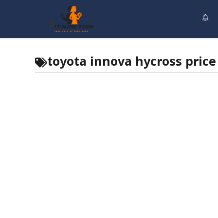
Skip
to
content
toyota innova hycross price