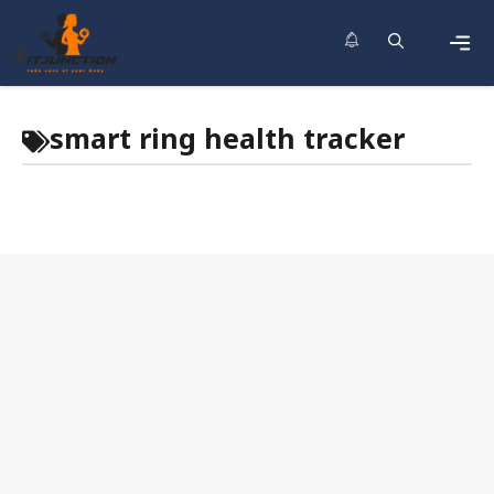
Skip
to
content
Men
smart ring health tracker