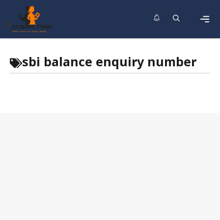
Skip
to
content
Men
sbi balance enquiry number