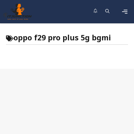
Skip
to
content
Men
oppo f29 pro plus 5g bgmi