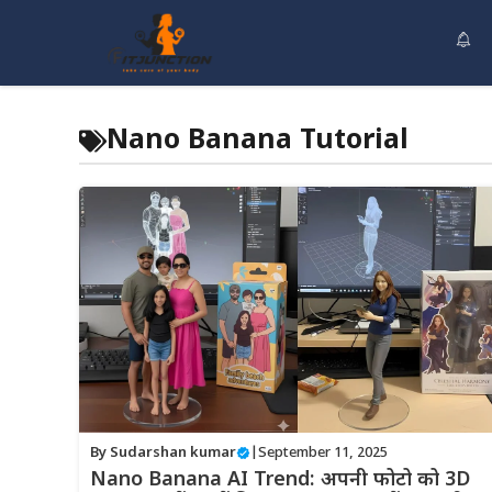
Skip
to
content
Nano Banana Tutorial
By
Sudarshan kumar
|
September 11, 2025
Nano Banana AI Trend: अपनी फोटो को 3D