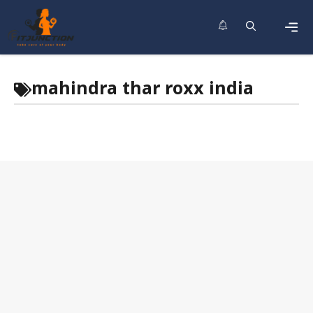
Skip
to
content
Men
mahindra thar roxx india