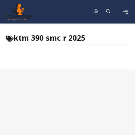
Skip
to
content
Men
ktm 390 smc r 2025