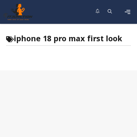
Skip
to
content
Men
iphone 18 pro max first look