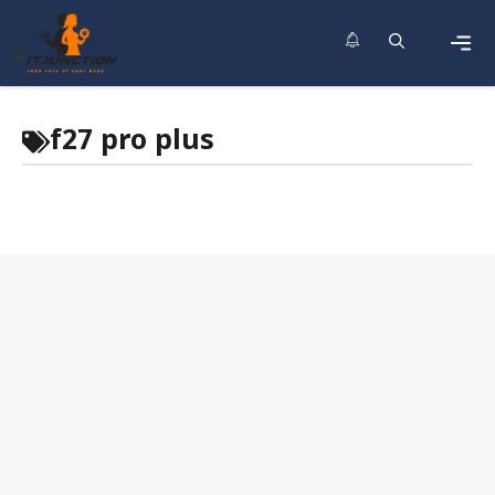
Skip
to
content
Men
f27 pro plus