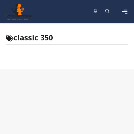
Skip
to
content
Men
classic 350